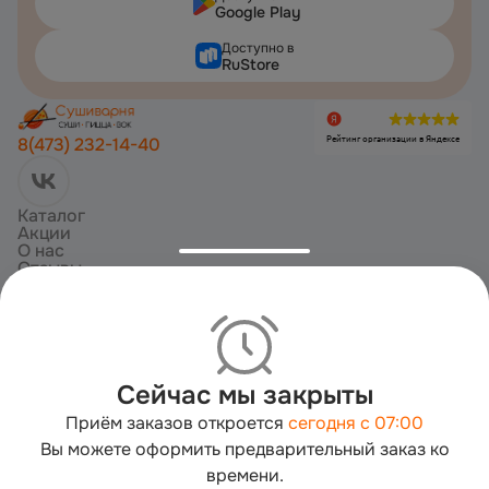
Google Play
Доступно в
RuStore
Рейтинг организации в Яндексе
8(473) 232-14-40
Каталог
Акции
О нас
Отзывы
Доставка и оплата
Copyright ©
2026
«
Сушиварня | суши | роллы | пицца | Новая Усмань
».
Все права защищены
Политика конфиденциальности
Пользовательское соглашение
Сейчас мы закрыты
Публичная оферта
Приём заказов откроется
сегодня с 07:00
Согласие на обработку
Вы можете оформить предварительный заказ ко
Работает на технологии
времени.
Мы используем cookies для быстрой работы сайта. Для